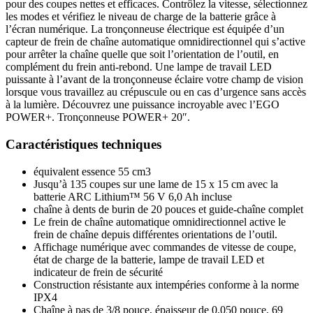
pour des coupes nettes et efficaces. Contrôlez la vitesse, sélectionnez
les modes et vérifiez le niveau de charge de la batterie grâce à
l’écran numérique. La tronçonneuse électrique est équipée d’un
capteur de frein de chaîne automatique omnidirectionnel qui s’active
pour arrêter la chaîne quelle que soit l’orientation de l’outil, en
complément du frein anti-rebond. Une lampe de travail LED
puissante à l’avant de la tronçonneuse éclaire votre champ de vision
lorsque vous travaillez au crépuscule ou en cas d’urgence sans accès
à la lumière. Découvrez une puissance incroyable avec l’EGO
POWER+. Tronçonneuse POWER+ 20″.
Caractéristiques techniques
équivalent essence 55 cm3
Jusqu’à 135 coupes sur une lame de 15 x 15 cm avec la
batterie ARC Lithium™ 56 V 6,0 Ah incluse
chaîne à dents de burin de 20 pouces et guide-chaîne complet
Le frein de chaîne automatique omnidirectionnel active le
frein de chaîne depuis différentes orientations de l’outil.
Affichage numérique avec commandes de vitesse de coupe,
état de charge de la batterie, lampe de travail LED et
indicateur de frein de sécurité
Construction résistante aux intempéries conforme à la norme
IPX4
Chaîne à pas de 3/8 pouce, épaisseur de 0,050 pouce, 69