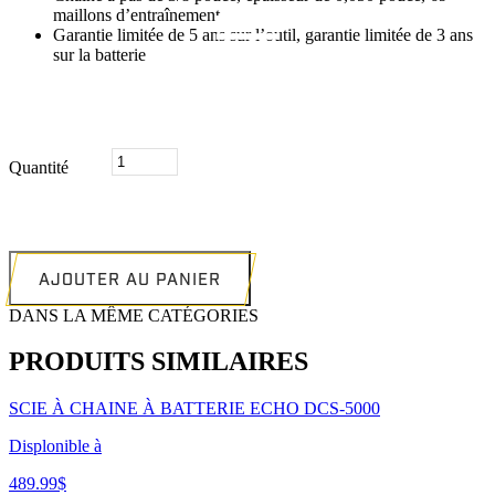
maillons d’entraînement
Garantie limitée de 5 ans sur l’outil, garantie limitée de 3 ans
sur la batterie
quantité
Quantité
de
SCIE
À
CHAINE
À
BATTERIE
AJOUTER AU PANIER
EGO
DANS LA MÊME CATÉGORIES
20''
CS2005
PRODUITS SIMILAIRES
SCIE À CHAINE À BATTERIE ECHO DCS-5000
Displonible à
489.99
$