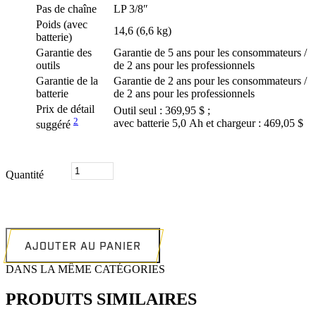
Pas de chaîne
LP 3/8″
Poids (avec
14,6 (6,6 kg)
batterie)
Garantie des
Garantie de 5 ans pour les consommateurs /
outils
de 2 ans pour les professionnels
Garantie de la
Garantie de 2 ans pour les consommateurs /
batterie
de 2 ans pour les professionnels
Prix ​​de détail
Outil seul : 369,95 $ ;
2
avec batterie 5,0 Ah et chargeur : 469,05 $
suggéré
quantité
Quantité
de
SCIE
À
CHAINE
À
BATTERIE
AJOUTER AU PANIER
ECHO
DANS LA MÊME CATÉGORIES
DCS-
5000
PRODUITS SIMILAIRES