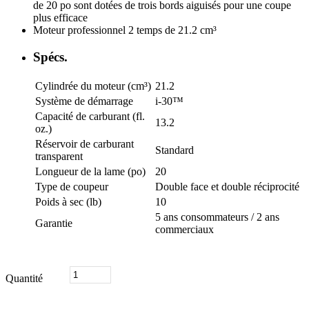
de 20 po sont dotées de trois bords aiguisés pour une coupe
plus efficace
Moteur professionnel 2 temps de 21.2 cm³
Spécs.
Cylindrée du moteur (cm³)
21.2
Système de démarrage
i-30™
Capacité de carburant (fl.
13.2
oz.)
Réservoir de carburant
Standard
transparent
Longueur de la lame (po)
20
Type de coupeur
Double face et double réciprocité
Poids à sec (lb)
10
5 ans consommateurs / 2 ans
Garantie
commerciaux
quantité
Quantité
de
TAILLE-
HAIE